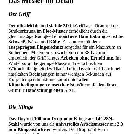
Das Messer im Detail
Der Griff
Der
ultraleichte
und
stabile 3DTi-Griff
aus
Titan
mit der
Strukturierung im
Floe-Muster
ermöglicht durch die
gleichmäßige Rauigkeit eine
sichere
Handhabung
selbs
t bei
Schweiß, Nässe
und
Kälte
. Zusammen mit dem
ausgeprägten Fingerschutz
sorgt das für ein Maximum an
Sicherheit
. Mit einem Gewicht von nur
38 Gramm
ermöglicht der Griff langes
Arbeiten ohne Ermüdung
. Im
Winter sorgt die geringe Masse mit der schlechten
Wärmeleitfähigkeit des Titans dafür, dass der Griff auch bei
nasskalten Bedingungen in nur wenigen Sekunden auf
Körpertemperatur ist und somit unter
allen
Klimabedingungen einsetzbar
ist. Wir empfehlen diesen
Griff für
Handschuhgrößen S-XL
.
Die Klinge
Das Tiny mit
100 mm
Droppoint
Klinge aus
14C28N-
Stahl
wurde von uns als
universelles Arbeitsmesser
mit
2,8
mm Klingenstärke
entworfen. Die Droppoint-Form