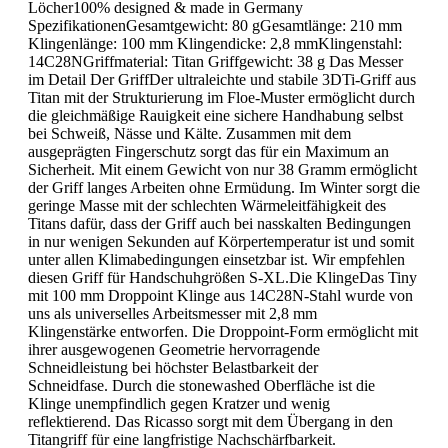
Löcher100% designed & made in Germany
SpezifikationenGesamtgewicht: 80 gGesamtlänge: 210 mm
Klingenlänge: 100 mm Klingendicke: 2,8 mmKlingenstahl:
14C28NGriffmaterial: Titan Griffgewicht: 38 g Das Messer
im Detail Der GriffDer ultraleichte und stabile 3DTi-Griff aus
Titan mit der Strukturierung im Floe-Muster ermöglicht durch
die gleichmäßige Rauigkeit eine sichere Handhabung selbst
bei Schweiß, Nässe und Kälte. Zusammen mit dem
ausgeprägten Fingerschutz sorgt das für ein Maximum an
Sicherheit. Mit einem Gewicht von nur 38 Gramm ermöglicht
der Griff langes Arbeiten ohne Ermüdung. Im Winter sorgt die
geringe Masse mit der schlechten Wärmeleitfähigkeit des
Titans dafür, dass der Griff auch bei nasskalten Bedingungen
in nur wenigen Sekunden auf Körpertemperatur ist und somit
unter allen Klimabedingungen einsetzbar ist. Wir empfehlen
diesen Griff für Handschuhgrößen S-XL.Die KlingeDas Tiny
mit 100 mm Droppoint Klinge aus 14C28N-Stahl wurde von
uns als universelles Arbeitsmesser mit 2,8 mm
Klingenstärke entworfen. Die Droppoint-Form ermöglicht mit
ihrer ausgewogenen Geometrie hervorragende
Schneidleistung bei höchster Belastbarkeit der
Schneidfase. Durch die stonewashed Oberfläche ist die
Klinge unempfindlich gegen Kratzer und wenig
reflektierend. Das Ricasso sorgt mit dem Übergang in den
Titangriff für eine langfristige Nachschärfbarkeit.