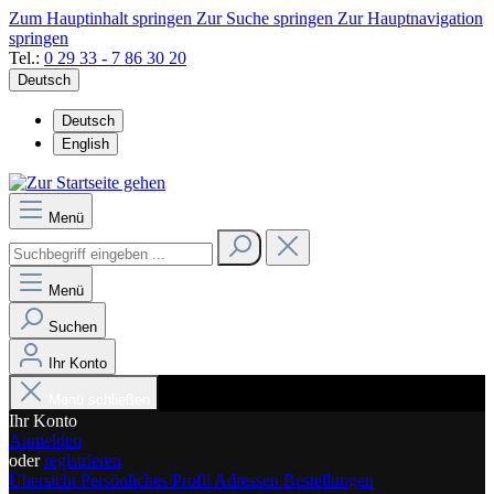
Zum Hauptinhalt springen
Zur Suche springen
Zur Hauptnavigation
springen
Tel.:
0 29 33 - 7 86 30 20
Deutsch
Deutsch
English
Menü
Menü
Suchen
Ihr Konto
Menü schließen
Ihr Konto
Anmelden
oder
registrieren
Übersicht
Persönliches Profil
Adressen
Bestellungen