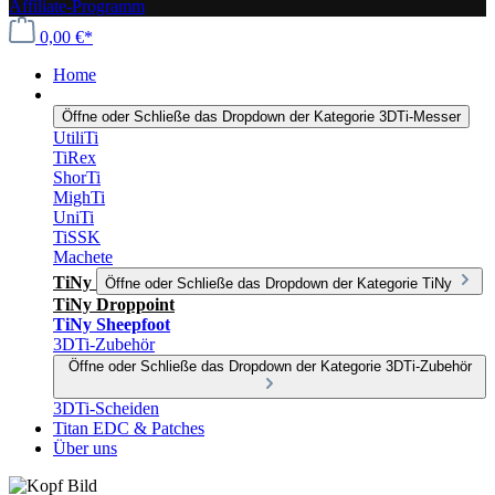
Affiliate-Programm
0,00 €*
Home
3DTi-Messer
Öffne oder Schließe das Dropdown der Kategorie 3DTi-Messer
UtiliTi
TiRex
ShorTi
MighTi
UniTi
TiSSK
Machete
TiNy
Öffne oder Schließe das Dropdown der Kategorie TiNy
TiNy Droppoint
TiNy Sheepfoot
3DTi-Zubehör
Öffne oder Schließe das Dropdown der Kategorie 3DTi-Zubehör
3DTi-Scheiden
Titan EDC & Patches
Über uns