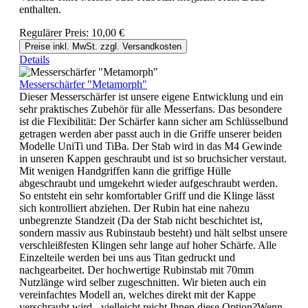
enthalten.
Regulärer Preis:
10,00 €
Preise inkl. MwSt. zzgl. Versandkosten
Details
Messerschärfer "Metamorph"
Dieser Messerschärfer ist unsere eigene Entwicklung und ein
sehr praktisches Zubehör für alle Messerfans. Das besondere
ist die Flexibilität: Der Schärfer kann sicher am Schlüsselbund
getragen werden aber passt auch in die Griffe unserer beiden
Modelle UniTi und TiBa. Der Stab wird in das M4 Gewinde
in unseren Kappen geschraubt und ist so bruchsicher verstaut.
Mit wenigen Handgriffen kann die griffige Hülle
abgeschraubt und umgekehrt wieder aufgeschraubt werden.
So entsteht ein sehr komfortabler Griff und die Klinge lässt
sich kontrolliert abziehen. Der Rubin hat eine nahezu
unbegrenzte Standzeit (Da der Stab nicht beschichtet ist,
sondern massiv aus Rubinstaub besteht) und hält selbst unsere
verschleißfesten Klingen sehr lange auf hoher Schärfe. Alle
Einzelteile werden bei uns aus Titan gedruckt und
nachgearbeitet. Der hochwertige Rubinstab mit 70mm
Nutzlänge wird selber zugeschnitten. Wir bieten auch ein
vereinfachtes Modell an, welches direkt mit der Kappe
verschraubt wird - vielleicht reicht Ihnen diese Option?Wenn