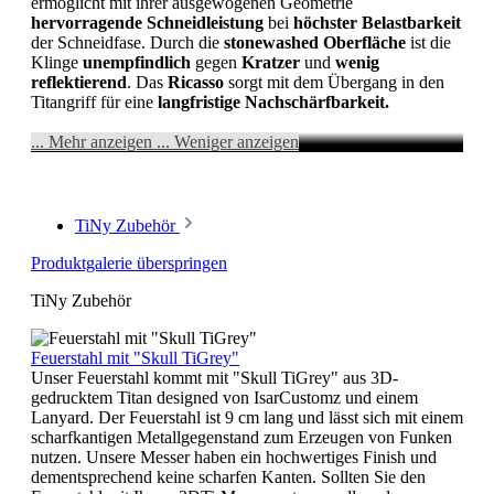
ermöglicht mit ihrer ausgewogenen Geometrie
hervorragende Schneidleistung
bei
höchster Belastbarkeit
der Schneidfase. Durch die
stonewashed
Oberfläche
ist die
Klinge
unempfindlich
gegen
Kratzer
und
wenig
reflektierend
. Das
Ricasso
sorgt mit dem Übergang in den
Titangriff für eine
langfristige Nachschärfbarkeit.
... Mehr anzeigen
... Weniger anzeigen
TiNy Zubehör
Produktgalerie überspringen
TiNy Zubehör
Feuerstahl mit "Skull TiGrey"
Unser Feuerstahl kommt mit "Skull TiGrey" aus 3D-
gedrucktem Titan designed von IsarCustomz und einem
Lanyard. Der Feuerstahl ist 9 cm lang und lässt sich mit einem
scharfkantigen Metallgegenstand zum Erzeugen von Funken
nutzen. Unsere Messer haben ein hochwertiges Finish und
dementsprechend keine scharfen Kanten. Sollten Sie den