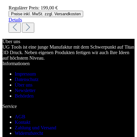
Regulärer Preis:
199,00 €
Preise inkl. MwSt. zzgl. Versandkosten
Details
Über uns
UG Tools ist eine junge Manufaktur mit dem Schwerpunkt auf Titan
3D Druck. Neben eigenen Produkten fertigen wir auch Ihre Ideen
auf höchstem Niveau.
Informationen
Impressum
Datenschutz
Über uns
Newsletter
Behörden
Service
AGB
Kontakt
Zahlung und Versand
Widerrufsrecht