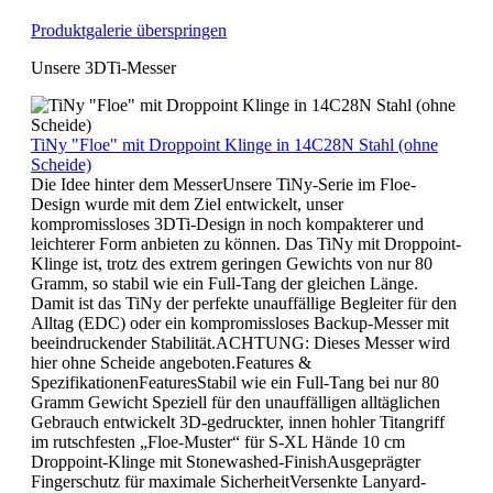
Produktgalerie überspringen
Unsere 3DTi-Messer
TiNy "Floe" mit Droppoint Klinge in 14C28N Stahl (ohne
Scheide)
Die Idee hinter dem MesserUnsere TiNy-Serie im Floe-
Design wurde mit dem Ziel entwickelt, unser
kompromissloses 3DTi-Design in noch kompakterer und
leichterer Form anbieten zu können. Das TiNy mit Droppoint-
Klinge ist, trotz des extrem geringen Gewichts von nur 80
Gramm, so stabil wie ein Full-Tang der gleichen Länge.
Damit ist das TiNy der perfekte unauffällige Begleiter für den
Alltag (EDC) oder ein kompromissloses Backup-Messer mit
beeindruckender Stabilität.ACHTUNG: Dieses Messer wird
hier ohne Scheide angeboten.Features &
SpezifikationenFeaturesStabil wie ein Full-Tang bei nur 80
Gramm Gewicht Speziell für den unauffälligen alltäglichen
Gebrauch entwickelt 3D-gedruckter, innen hohler Titangriff
im rutschfesten „Floe-Muster“ für S-XL Hände 10 cm
Droppoint-Klinge mit Stonewashed-FinishAusgeprägter
Fingerschutz für maximale SicherheitVersenkte Lanyard-