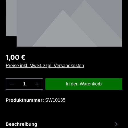
Regulärer Preis:
1,00 €
Preise inkl. MwSt. zzgl. Versandkosten
Produkt Anzahl: Gib den gewünschten Wert e
In den Warenkorb
Produktnummer:
SW10135
Beschreibung