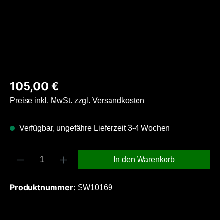
Regulärer Preis:
105,00 €
Preise inkl. MwSt. zzgl. Versandkosten
Verfügbar, ungefähre Lieferzeit 3-4 Wochen
Produkt Anzahl: Gib den gewünschten Wert e
In den Warenkorb
Produktnummer:
SW10169