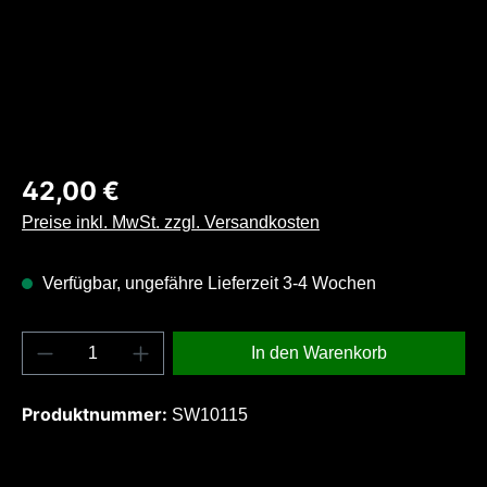
Regulärer Preis:
42,00 €
Preise inkl. MwSt. zzgl. Versandkosten
Verfügbar, ungefähre Lieferzeit 3-4 Wochen
Produkt Anzahl: Gib den gewünschten Wert e
In den Warenkorb
Produktnummer:
SW10115